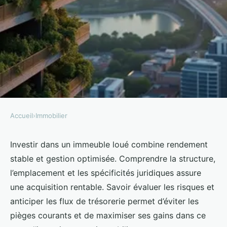
Accueil
›
Immobilier
IMMOBILIER
Investir dans un immeuble loué :
Investir dans un immeuble loué combine rendement
stable et gestion optimisée. Comprendre la structure,
clés pour réussir efficacement
l’emplacement et les spécificités juridiques assure
une acquisition rentable. Savoir évaluer les risques et
Théa
•
11 octobre 2025
•
6 min de lecture
anticiper les flux de trésorerie permet d’éviter les
pièges courants et de maximiser ses gains dans ce