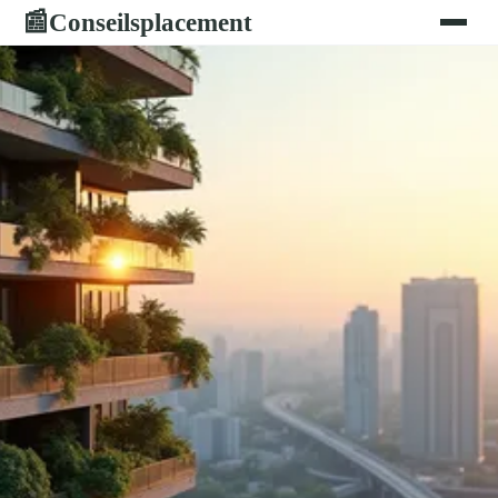
Conseilsplacement
📰