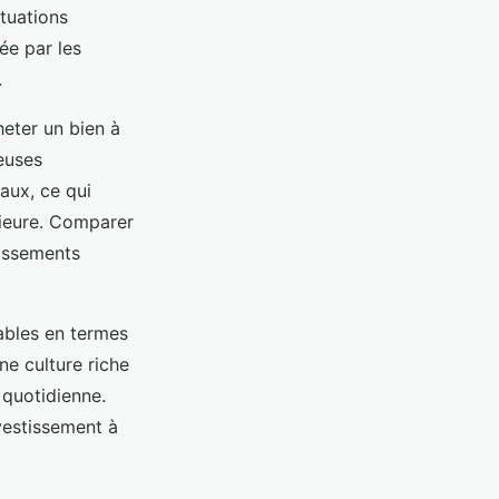
ctuations
ée par les
.
heter un bien à
euses
aux, ce qui
rieure. Comparer
tissements
rables en termes
ne culture riche
 quotidienne.
vestissement à