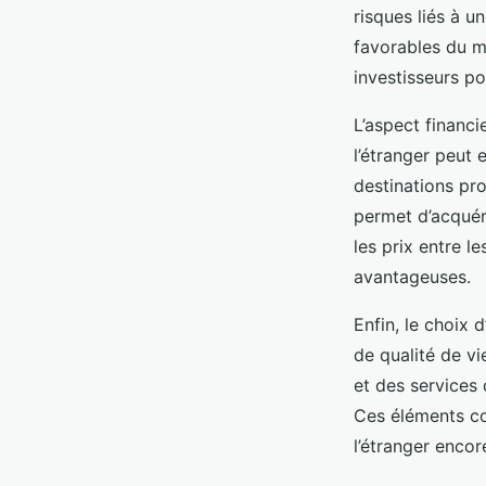
Théa
•
25 novembre 2024
•
6 min de lecture
risques liés à u
favorables du ma
investisseurs po
L’aspect financ
l’étranger peut 
destinations pr
permet d’acquér
les prix entre l
avantageuses.
Enfin, le choix 
de qualité de vi
et des services
Ces éléments co
l’étranger encor