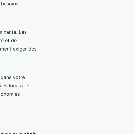
 besoins
minante. Les
té et de
ment exiger des
 dans votre
ues locaux et
économies