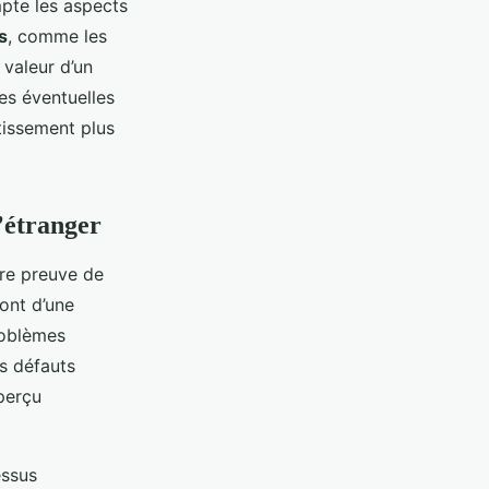
mpte les aspects
s
, comme les
 valeur d’un
les éventuelles
tissement plus
l’étranger
aire preuve de
ont d’une
roblèmes
s défauts
aperçu
essus