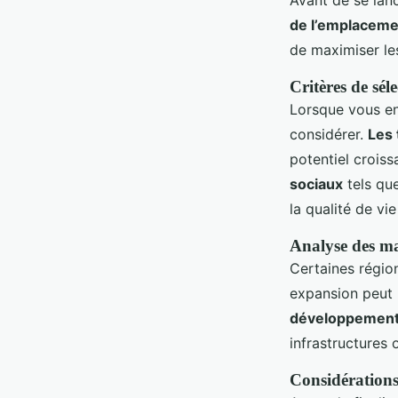
Avant de se lanc
de l’emplaceme
de maximiser les
Critères de sél
Lorsque vous en
considérer.
Les
potentiel croiss
sociaux
tels que
la qualité de vi
Analyse des ma
Certaines régio
expansion peut 
développemen
infrastructures 
Considérations 