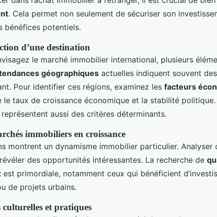
er dans l’achat immobilier à l’étranger, il est crucial de bie
nt
. Cela permet non seulement de sécuriser son investisse
 bénéfices potentiels.
ection d’une destination
visagez le marché immobilier international, plusieurs éléme
 tendances géographiques
actuelles indiquent souvent de
ant. Pour identifier ces régions, examinez les
facteurs éco
 le taux de croissance économique et la stabilité politique.
e représentent aussi des critères déterminants.
rchés immobiliers en croissance
ns montrent un dynamisme immobilier particulier. Analyser
révéler des opportunités intéressantes. La recherche de
qu
t
est primordiale, notamment ceux qui bénéficient d’invest
ou de projets urbains.
culturelles et pratiques