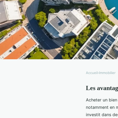
Accueil
›
Immobilier
IMMOBILIER
Les avantag
Acheter un bien immob
Acheter un bien
pourquoi et comment
notamment en mat
investit dans de