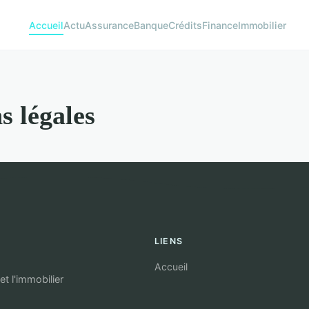
Accueil
Actu
Assurance
Banque
Crédits
Finance
Immobilier
s légales
LIENS
Accueil
t l'immobilier